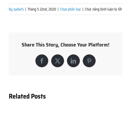
ở
By
sadwfs
|
Tháng 5 22nd, 2020
|
Chưa phân loại
|
Chức năng bình luận bị tắt
TÒA
NHÀ
HTH
–
Share This Story, Choose Your Platform!
KHÔN
GIAN
Facebook
X
LinkedIn
Pinterest
XANH
ĐÍCH
THỰC
Related Posts