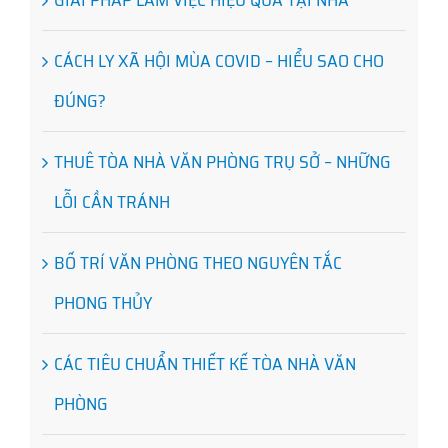
GIẢI PHÁP LÀM VIỆC HIỆU QUẢ TẠI NHÀ
CÁCH LY XÃ HỘI MÙA COVID – HIỂU SAO CHO
ĐÚNG?
THUÊ TÒA NHÀ VĂN PHÒNG TRỤ SỞ – NHỮNG
LỖI CẦN TRÁNH
BỐ TRÍ VĂN PHÒNG THEO NGUYÊN TẮC
PHONG THỦY
CÁC TIÊU CHUẨN THIẾT KẾ TÒA NHÀ VĂN
PHÒNG