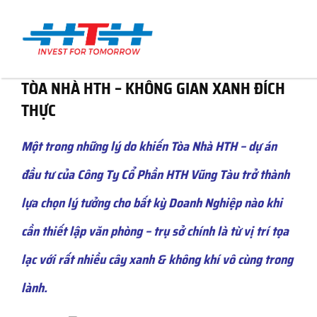
Skip
to
Toggl
content
TÒA NHÀ HTH – KHÔNG GIAN XANH ĐÍCH
Navig
Trang chủ
THỰC
Một trong những lý do khiến Tòa Nhà HTH – dự án
Giới thiệu
đầu tư của Công Ty Cổ Phần HTH Vũng Tàu trở thành
Tòa nhà HTH
lựa chọn lý tưởng cho bất kỳ Doanh Nghiệp nào khi
cần thiết lập văn phòng – trụ sở chính là từ vị trí tọa
Tin tức
lạc với rất nhiều cây xanh & không khí vô cùng trong
lành.
Liên hệ