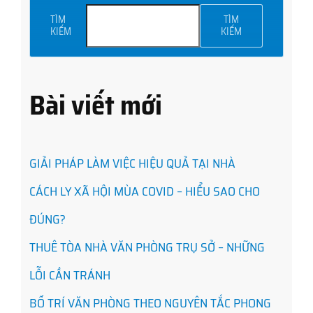
TÌM
TÌM
KIẾM
KIẾM
Bài viết mới
GIẢI PHÁP LÀM VIỆC HIỆU QUẢ TẠI NHÀ
CÁCH LY XÃ HỘI MÙA COVID – HIỂU SAO CHO
ĐÚNG?
THUÊ TÒA NHÀ VĂN PHÒNG TRỤ SỞ – NHỮNG
LỖI CẦN TRÁNH
BỐ TRÍ VĂN PHÒNG THEO NGUYÊN TẮC PHONG