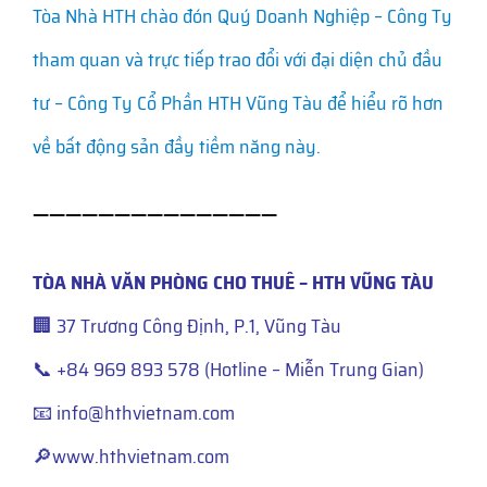
Tòa Nhà HTH chào đón Quý Doanh Nghiệp – Công Ty
tham quan và trực tiếp trao đổi với đại diện chủ đầu
tư – Công Ty Cổ Phần HTH Vũng Tàu để hiểu rõ hơn
về bất động sản đầy tiềm năng này.
———————————————
TÒA NHÀ VĂN PHÒNG CHO THUÊ – HTH VŨNG TÀU
🏢 37 Trương Công Định, P.1, Vũng Tàu
📞 +84 969 893 578 (Hotline – Miễn Trung Gian)
📧 info@hthvietnam.com
🔎www.hthvietnam.com